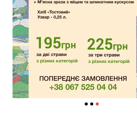
Паштет з кролячої печінки
з карамельною грушею
255,00
грн
Печінка кролика, вершки, масло вершкове,
цибуля ріпчаста, імбир, горіх Фундук, груша,
сіль, цукор, хліб тостовий
Категорія:
Холодні закуски
Супутні товари