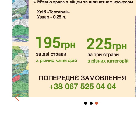
Королівське соте з мо
1 350,00
грн
Мікс морепродукті, помідор чері, оливки, б
Категорія:
Пропозиція
Супутні товари
АНОНСИ