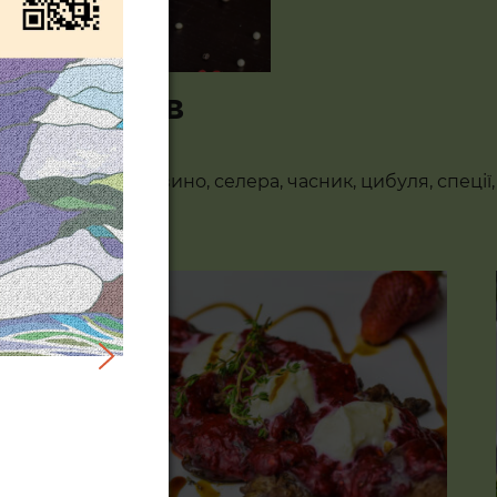
репродуктів
ульйон курячий, вино, селера, часник, цибуля, спеції,