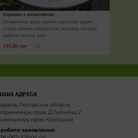
Окрошка з яловичиною
Яловичина, яйце куряче, картопля, редис,
огірок свіжий, сироватка, сметана, гірчиця,
цибуля зелена, кріп
135,00
грн
300 г
НАША АДРЕСА
країна, Полтавська область,
.Кременчук, пров. Д.Тьомкіна, 2
в минулому пров. Крупської)
Зробити замовлення:
38 (067) 525-04-04,