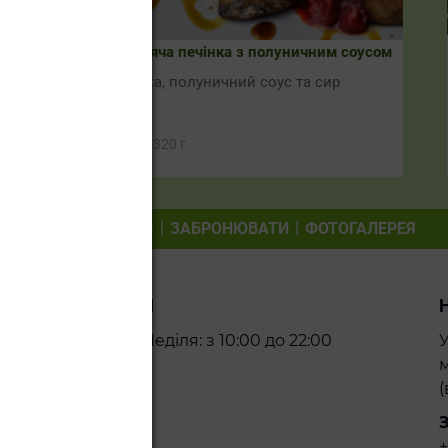
Смажена куряча печінка з полуничним соусом
Куряча печінка, полуничний соус та сир
Маскарпоне
280,00
грн
320 г
САМОВИВІЗ ЇЖІ
ЗАБРОНЮВАТИ
ФОТОГАЛЕРЕЯ
МИ ВІДКРИТІ
Понеділок – Неділя: з 10:00 до 22:00
У
м
(
+