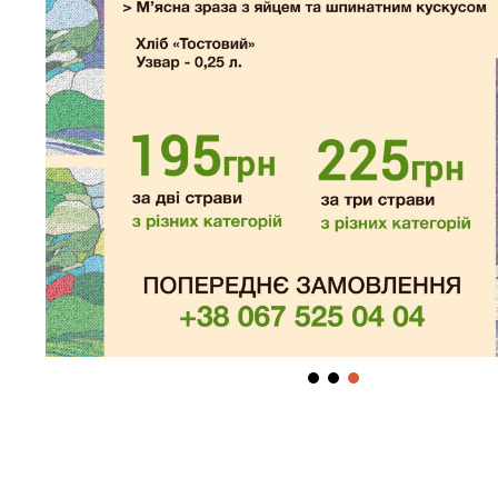
Салата “Di Mare”
690,00
грн
Мікс морепродуктів, перепелине яйце, листя
салату, помідор
чері, огірок, табаско, хондаші,
оливкова олія.
Категорія:
Салати
Супутні товари